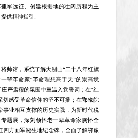
军孤军远征、创建根据地的壮阔历程为主
命提供精神指引。
将帅馆，系统了解大别山“二十八年红旗
老一辈革命家“革命理想高于天”的崇高境
庄严肃穆的氛围中重温入党誓词；在“红
，深切感受革命信仰的坚不可摧；在鄂豫皖
命事业相互支撑的历史实践，为新时代税
山专题展，深刻领悟老一辈革命家胸怀全
红四方面军诞生地纪念碑，全面了解鄂豫