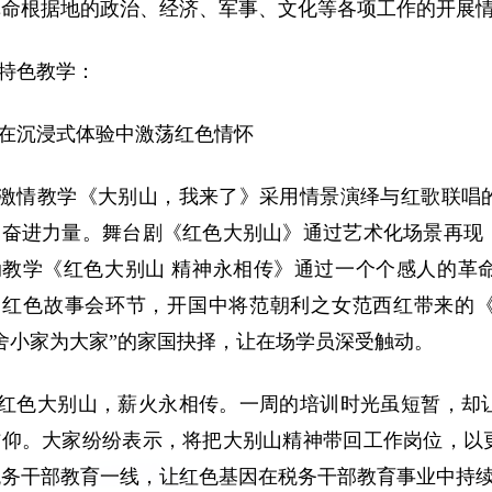
革命根据地的政治、经济、军事、文化等各项工作的开展
特色教学：
在沉浸式体验中激荡红色情怀
激情教学《大别山，我来了》采用情景演绎与红歌联唱
聚奋进力量。舞台剧《红色大别山》通过艺术化场景再现
动教学《红色大别山 精神永相传》通过一个个感人的革
。红色故事会环节，开国中将范朝利之女范西红带来的
舍小家为大家”的家国抉择，让在场学员深受触动。
红色大别山，薪火永相传。一周的培训时光虽短暂，却
信仰。大家纷纷表示，将把大别山精神带回工作岗位，以
税务干部教育一线，让红色基因在税务干部教育事业中持