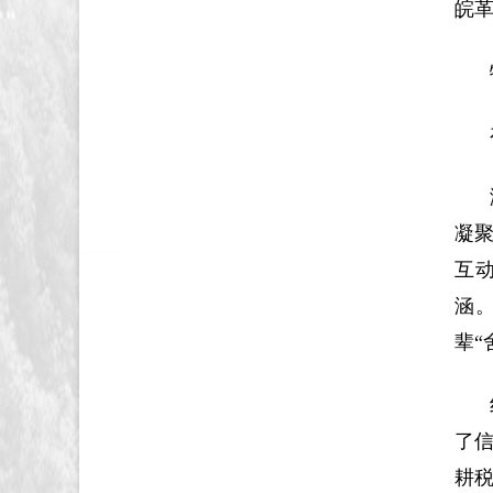
皖
凝
互
涵
辈“
了
耕