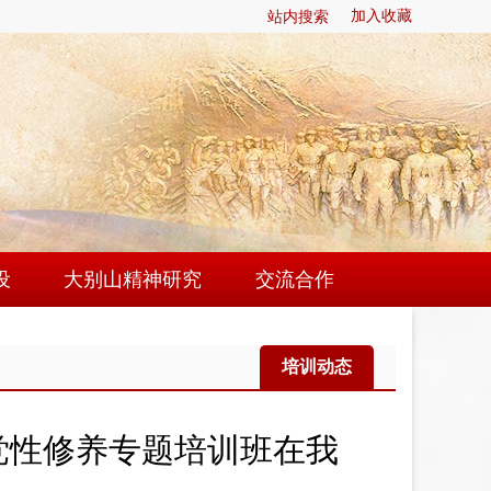
站内搜索
加入收藏
设
大别山精神研究
交流合作
建
研究动态
挂牌单位
培训动态
作
研究成果
联系我们
建
大别山精神大家谈
党性修养专题培训班在我
地