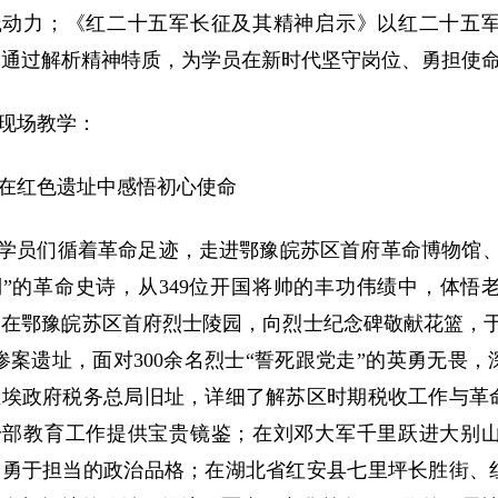
践动力；《红二十五军长征及其精神启示》以红二十五
，通过解析精神特质，为学员在新时代坚守岗位、勇担使
现场教学：
在红色遗址中感悟初心使命
学员们循着革命足迹，走进鄂豫皖苏区首府革命博物馆、
”的革命史诗，从349位开国将帅的丰功伟绩中，体悟
；在鄂豫皖苏区首府烈士陵园，向烈士纪念碑敬献花篮，于
惨案遗址，面对300余名烈士“誓死跟党走”的英勇无畏
维埃政府税务总局旧址，详细了解苏区时期税收工作与革
干部教育工作提供宝贵镜鉴；在刘邓大军千里跃进大别
、勇于担当的政治品格；在湖北省红安县七里坪长胜街、