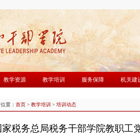
教学资源
教学培训
服务保障
机关建
课程建设
培训动态
教学设施
机关党
前位置：
首页
>
教学培训
>
培训动态
师资队伍
学员论坛
后勤服务
群团工
现场教学点
学风建设
图书馆
文明创
国家税务总局税务干部学院教职工
教研成果
大别山讲堂
教工园
教学资源库