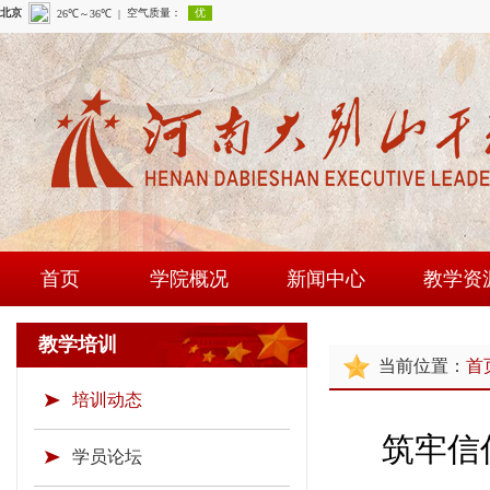
首页
学院概况
新闻中心
教学资
学院简介
学院新闻
课程建
教学培训
当前位置：
首
现任领导
通知公告
师资队
培训动态
组织机构
时政要闻
现场教学
筑牢信
学院荣誉
教研成
学员论坛
教学资源