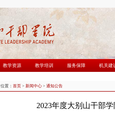
教学资源
教学培训
服务保障
机关建
课程建设
培训动态
教学设施
机关党
前位置：
首页
>
新闻中心
>
通知公告
师资队伍
学员论坛
后勤服务
群团工
现场教学点
学风建设
图书馆
文明创
2023年度大别山干部
教研成果
大别山讲堂
教工园
教学资源库