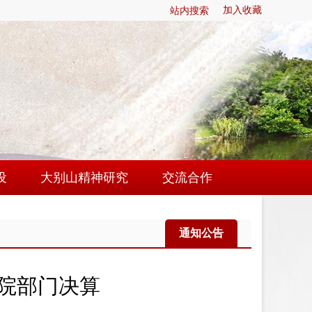
站内搜索
加入收藏
设
大别山精神研究
交流合作
建
研究动态
挂牌单位
通知公告
作
研究成果
联系我们
建
大别山精神大家谈
学院部门决算
地