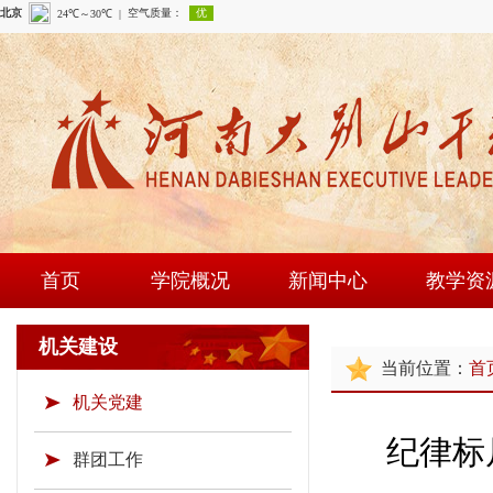
首页
学院概况
新闻中心
教学资
学院简介
学院新闻
课程建
机关建设
当前位置：
首
现任领导
通知公告
师资队
机关党建
组织机构
时政要闻
现场教学
纪律标
学院荣誉
教研成
群团工作
教学资源