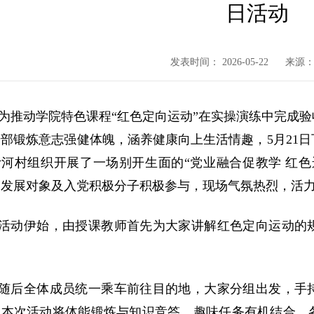
日活动
发表时间： 2026-05-22
来源
为推动学院特色课程“红色定向运动”在实操演练中完成
部锻炼意志强健体魄，涵养健康向上生活情趣，5月21
计河村组织开展了一场别开生面的“党业融合促教学 红色
、发展对象及入党积极分子积极参与，现场气氛热烈，活
活动伊始，由授课教师首先为大家讲解红色定向运动的
。
随后全体成员统一乘车前往目的地，大家分组出发，手
。本次活动将体能锻炼与知识竞答、趣味任务有机结合，