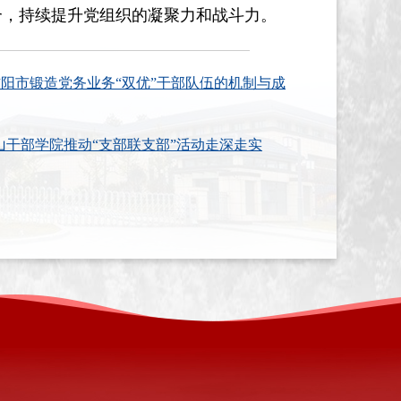
合，持续提升党组织的凝聚力和战斗力。
阳市锻造党务业务“双优”干部队伍的机制与成
山干部学院推动“支部联支部”活动走深走实