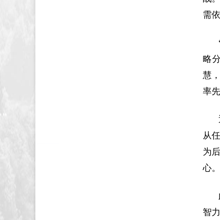
需
略
慧
率
从
为
心
智