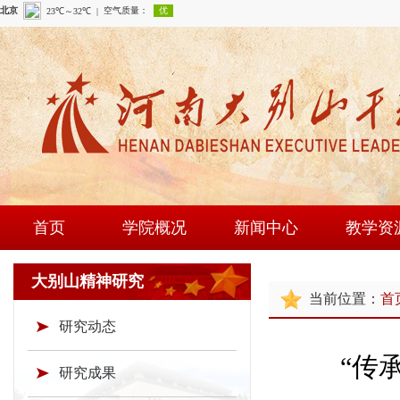
首页
学院概况
新闻中心
教学资
学院简介
学院新闻
课程建
大别山精神研究
当前位置：
首
现任领导
通知公告
师资队
研究动态
组织机构
时政要闻
现场教学
“传
学院荣誉
教研成
研究成果
教学资源