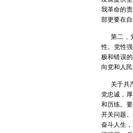
我革命的责
部更要在自
第二，
性。党性强
极和错误的
向党和人民
关于共
党忠诚，厚
和历练。要
开关问题。
奋斗人生，