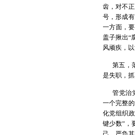
齿，对不正
号，形成有
一方面，要
盖子揪出“
风顽疾，以
第五，
是失职，抓
管党治
一个完整的
化党组织政
键少数”，
己、严负其