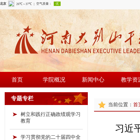
首页
学院概况
新闻中心
教学资
学院简介
学院新闻
课程建
专题专栏
当前位置：
首
现任领导
通知公告
师资队
树立和践行正确政绩观学习
组织机构
时政要闻
现场教学
教育
习近
学院荣誉
教研成
学习贯彻党的二十届四中全
教学资源