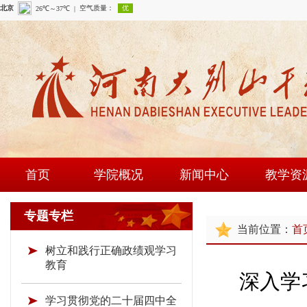
首页
学院概况
新闻中心
教学资
学院简介
学院新闻
课程建
专题专栏
当前位置：
首
现任领导
通知公告
师资队
树立和践行正确政绩观学习
组织机构
时政要闻
现场教学
教育
深入学
学院荣誉
教研成
学习贯彻党的二十届四中全
教学资源