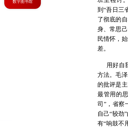
班里检讨
数字图书馆
到“吾日三
了彻底的自
身、常思己
民情怀，始
差。
用好自
方法。毛泽
的批评是主
最管用的思
司”，省察
自己“较劲
有“响鼓不