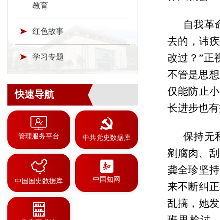
教育
自我革
红色故事
去的，讳疾
改过？”正
学习专题
不管是思想
仅能防止小
快速导航
长进步也有
保持无
管理服务平台
中共党史数据库
剜腐肉、刮
龚全珍坚持
中国知网
中国国史数据库
来不断纠正
乱搞，她发