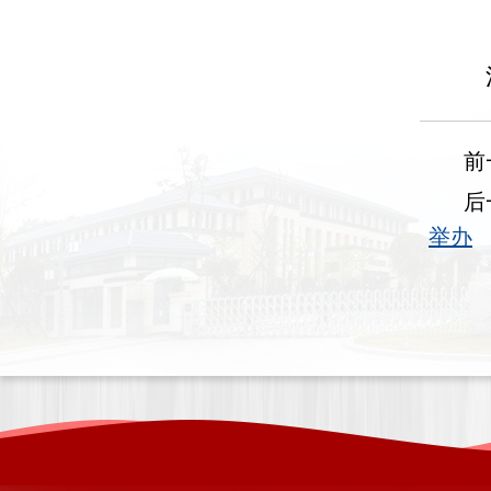
前
后
举办