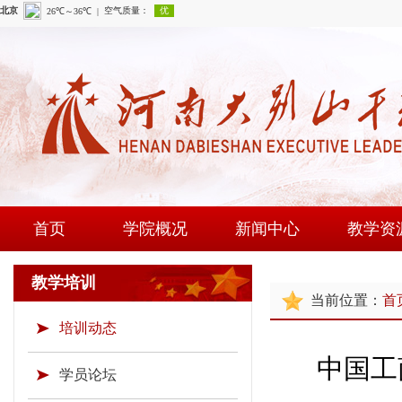
首页
学院概况
新闻中心
教学资
学院简介
学院新闻
课程建
教学培训
当前位置：
首
现任领导
通知公告
师资队
培训动态
组织机构
时政要闻
现场教学
中国工
学院荣誉
教研成
学员论坛
教学资源