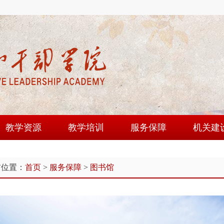
教学资源
教学培训
服务保障
机关建
课程建设
培训动态
教学设施
机关党
前位置：
首页
>
服务保障
>
图书馆
师资队伍
学员论坛
后勤服务
群团工
现场教学点
学风建设
图书馆
文明创
教研成果
大别山讲堂
教工园
教学资源库