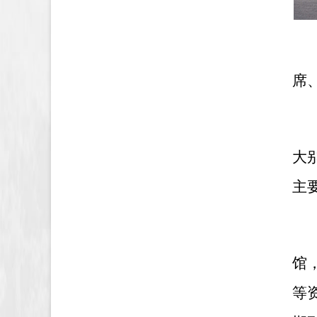
席
大
主
馆
等