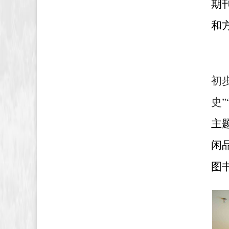
期
和
初
史
主
闲
图