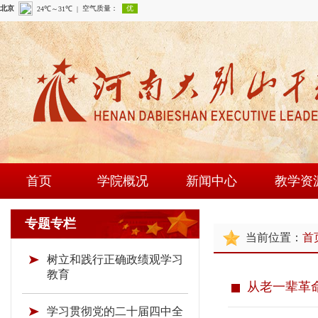
首页
学院概况
新闻中心
教学资
学院简介
学院新闻
课程建
专题专栏
当前位置：
首
现任领导
通知公告
师资队
树立和践行正确政绩观学习
组织机构
时政要闻
现场教学
教育
从老一辈革
学院荣誉
教研成
学习贯彻党的二十届四中全
教学资源