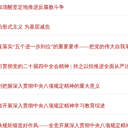
加清醒坚定地推进反腐败斗争
治形式主义 为基层减负
真落实“五个进一步到位”的重要要求——把党的伟大自我
习贯彻党的二十届四中全会精神 | 持之以恒推进全面从严
刻把握深入贯彻中央八项规定精神的重大意义
省开展深入贯彻中央八项规定精神学习教育综述
铁规矩锻造好作风——全党开展深入贯彻中央八项规定精