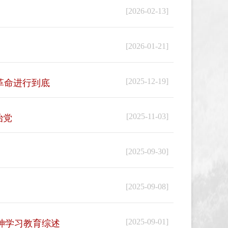
[2026-02-13]
[2026-01-21]
[2025-12-19]
革命进行到底
[2025-11-03]
治党
[2025-09-30]
[2025-09-08]
[2025-09-01]
神学习教育综述