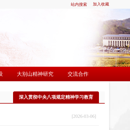
站内搜索
加入收藏
设
大别山精神研究
交流合作
建
研究动态
挂牌单位
深入贯彻中央八项规定精神学习教育
作
研究成果
联系我们
建
大别山精神大家谈
[2026-03-06]
地