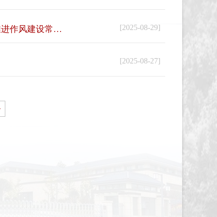
[2025-08-29]
建设常态化长效化
[2025-08-27]
>