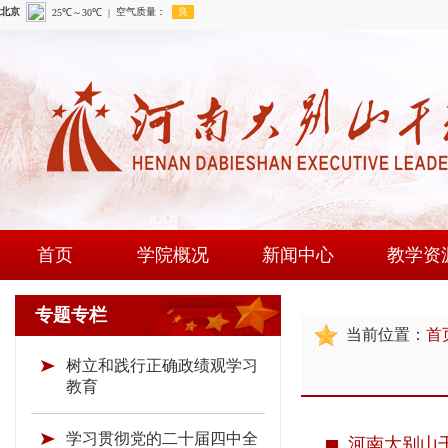
首页
学院概况
新闻中心
教学资
学院简介
学院新闻
课程建
专题专栏
当前位置：
首
现任领导
通知公告
师资队
树立和践行正确政绩观学习
组织机构
时政要闻
现场教学
教育
学院荣誉
教研成
学习贯彻党的二十届四中全
河南大别山干
教学资源