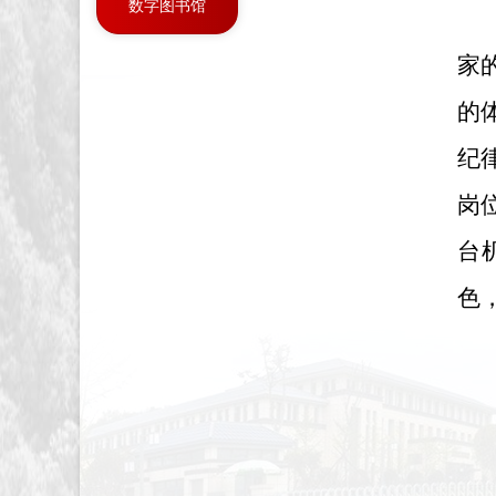
数字图书馆
家
的
纪
岗
台
色