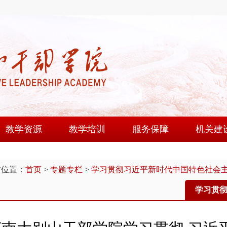
教学资源
教学培训
服务保障
机关建
课程建设
培训动态
教学设施
机关党
前位置：
首页
>
专题专栏
>
学习贯彻习近平新时代中国特色社会
师资队伍
学员论坛
后勤服务
群团工
现场教学点
学风建设
图书馆
文明创
学习贯
教研成果
大别山讲堂
教工园
教学资源库